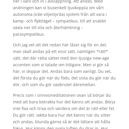
ner i varv och in i avslappning. Att andas. Med
andningen kan vi busenkelt tjuvkoppla om vårt
autonoma (icke-viljestyrda) system från att vara i
kamp- och flyktläget – sympatikus, till att snabbt
växla ner till vila och återhämtning –
parasympatikus.
Och jag vet att det redan här låser sig för en del,
man skall andas på ett visst sätt, nämligen *rätt*
sätt, det där rätta sättet med den tjusiga new-age
accenten som vi talade om tidigare. Men vi gör så
här, vi skippar det. Andas bara som vanligt. Du vet,
det första du gör när du föds, det sista du gör när du
dör, och som du gör oavbrutet däremellan.
Precis som i sinnesmeditationen ovan så börjar du
med att bara betrakta hur det känns att andas. Börja
inte fixa och trixa och värdera om det är rätt eller fel.
Du gör rätt. Iaktta bara hur det känns när du sitter
och andas, blunda gärna så är det lättare att hålla
fokus. Hur känns den svala luften du drar in. Hur