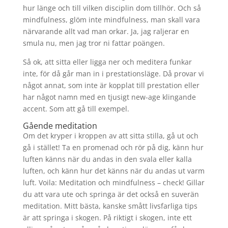
hur länge och till vilken disciplin dom tillhör. Och så
mindfulness, glöm inte mindfulness, man skall vara
närvarande allt vad man orkar. Ja, jag raljerar en
smula nu, men jag tror ni fattar poängen.
Så ok, att sitta eller ligga ner och meditera funkar
inte, för då går man in i prestationsläge. Då provar vi
något annat, som inte är kopplat till prestation eller
har något namn med en tjusigt new-age klingande
accent. Som att gå till exempel.
Gående meditation
Om det kryper i kroppen av att sitta stilla, gå ut och
gå i stället! Ta en promenad och rör på dig, känn hur
luften känns när du andas in den svala eller kalla
luften, och känn hur det känns när du andas ut varm
luft. Voila: Meditation och mindfulness – check! Gillar
du att vara ute och springa är det också en suverän
meditation. Mitt bästa, kanske smått livsfarliga tips
är att springa i skogen. På riktigt i skogen, inte ett