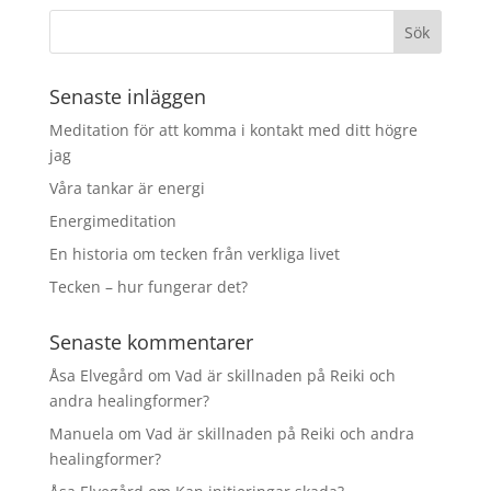
e
er
l
b
o
Senaste inläggen
o
Meditation för att komma i kontakt med ditt högre
k
jag
Våra tankar är energi
Energimeditation
En historia om tecken från verkliga livet
Tecken – hur fungerar det?
Senaste kommentarer
Åsa Elvegård
om
Vad är skillnaden på Reiki och
andra healingformer?
Manuela
om
Vad är skillnaden på Reiki och andra
healingformer?