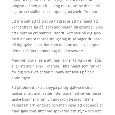
pingismatchen är i full gång där uppe, se dom små
segrarna i stället och klappa dig på axeln för dom.
Ett bra sätt att få tyst på tjattret är att ha något att
koncentrera sig på, som andningen till exempel. Eller
att upprepa ett mantra. När du kommer på dig själv
med att andra tankar smugit sig in så säger du bara
till dig själv: ”jaha, där kom den tanken, jag släpper
den nu så återkommer jag till den senare”.
Man kan visualisera att man lägger tanken i en låda,
eller ett moln eller liknande. Hitta något som funkar
för dig och rikta sedan tillbaka ditt fokus på t.ex.
andningen.
Ett jättebra trick att smyga på sig själv och sina
tankar är att man sätter intentionen att se var nästa
tanke kommer ifrån. En andäktig tystnad infaller
genast i hjärnkontoret, och man inser att det ändå är
man själv som sitter vid spakarna och styr – och det