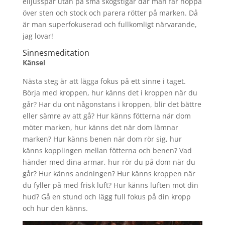
elljusspår utan på små skogstigar där man får hoppa
över sten och stock och parera rötter på marken. Då
är man superfokuserad och fullkomligt närvarande,
jag lovar!
Sinnesmeditation
Känsel
Nästa steg är att lägga fokus på ett sinne i taget.
Börja med kroppen, hur känns det i kroppen när du
går? Har du ont någonstans i kroppen, blir det bättre
eller sämre av att gå? Hur känns fötterna när dom
möter marken, hur känns det när dom lämnar
marken? Hur känns benen när dom rör sig, hur
känns kopplingen mellan fötterna och benen? Vad
händer med dina armar, hur rör du på dom när du
går? Hur känns andningen? Hur känns kroppen när
du fyller på med frisk luft? Hur känns luften mot din
hud? Gå en stund och lägg full fokus på din kropp
och hur den känns.