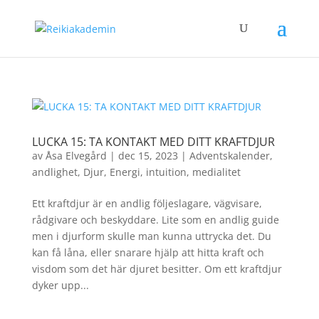
LUCKA 15: TA KONTAKT MED DITT KRAFTDJUR
av
Åsa Elvegård
|
dec 15, 2023
|
Adventskalender
,
andlighet
,
Djur
,
Energi
,
intuition
,
medialitet
Ett kraftdjur är en andlig följeslagare, vägvisare,
rådgivare och beskyddare. Lite som en andlig guide
men i djurform skulle man kunna uttrycka det. Du
kan få låna, eller snarare hjälp att hitta kraft och
visdom som det här djuret besitter. Om ett kraftdjur
dyker upp...