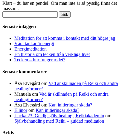
Klart – du har en pendel! Om man inte är så pysslig finns det
massor...
Sök
efter:
Senaste inläggen
Meditation för att komma i kontakt med ditt högre jag
Våra tankar är energi
Energimeditation
En historia om tecken från verkliga livet
Tecken – hur fungerar det?
Senaste kommentarer
Åsa Elvegård
om
Vad är skillnaden på Reiki och andra
healingformer?
Manuela
om
Vad är skillnaden på Reiki och andra
healingformer?
Åsa Elvegård
om
Kan initieringar skada?
Ellinor
om
Kan initieringar skada?
Lucka 23: Ge dig själv healing | Reikiakademin
om
Självbehandling med Reiki – guidad meditation
Arkiv