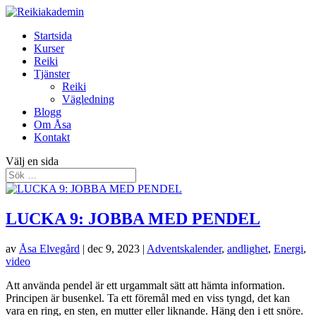
Startsida
Kurser
Reiki
Tjänster
Reiki
Vägledning
Blogg
Om Åsa
Kontakt
Välj en sida
LUCKA 9: JOBBA MED PENDEL
av
Åsa Elvegård
|
dec 9, 2023
|
Adventskalender
,
andlighet
,
Energi
,
video
Att använda pendel är ett urgammalt sätt att hämta information.
Principen är busenkel. Ta ett föremål med en viss tyngd, det kan
vara en ring, en sten, en mutter eller liknande. Häng den i ett snöre.