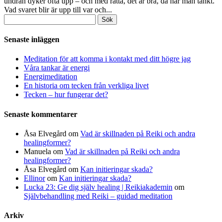
undran dyker ofta upp – och med rätta, det är bra, då har man tänkt.
Vad svaret blir är upp till var och...
Sök
efter:
Senaste inläggen
Meditation för att komma i kontakt med ditt högre jag
Våra tankar är energi
Energimeditation
En historia om tecken från verkliga livet
Tecken – hur fungerar det?
Senaste kommentarer
Åsa Elvegård
om
Vad är skillnaden på Reiki och andra
healingformer?
Manuela
om
Vad är skillnaden på Reiki och andra
healingformer?
Åsa Elvegård
om
Kan initieringar skada?
Ellinor
om
Kan initieringar skada?
Lucka 23: Ge dig själv healing | Reikiakademin
om
Självbehandling med Reiki – guidad meditation
Arkiv