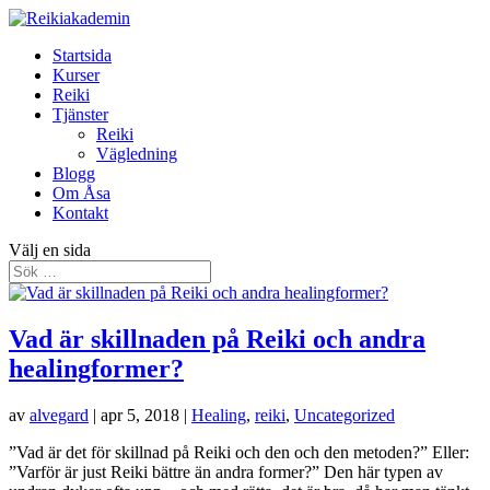
Startsida
Kurser
Reiki
Tjänster
Reiki
Vägledning
Blogg
Om Åsa
Kontakt
Välj en sida
Vad är skillnaden på Reiki och andra
healingformer?
av
alvegard
|
apr 5, 2018
|
Healing
,
reiki
,
Uncategorized
”Vad är det för skillnad på Reiki och den och den metoden?” Eller:
”Varför är just Reiki bättre än andra former?” Den här typen av