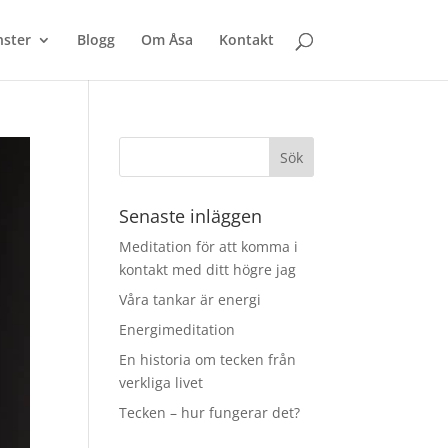
nster
Blogg
Om Åsa
Kontakt
Senaste inläggen
Meditation för att komma i
kontakt med ditt högre jag
Våra tankar är energi
Energimeditation
En historia om tecken från
verkliga livet
Tecken – hur fungerar det?