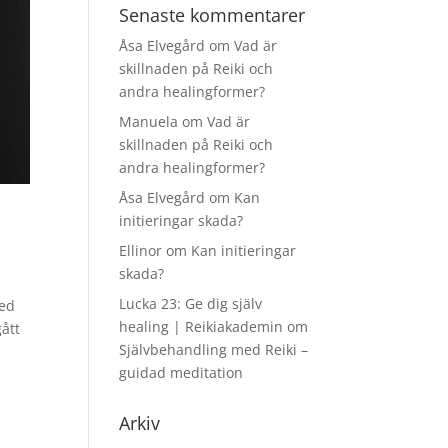
Senaste kommentarer
Åsa Elvegård
om
Vad är
skillnaden på Reiki och
andra healingformer?
Manuela
om
Vad är
skillnaden på Reiki och
andra healingformer?
Åsa Elvegård
om
Kan
initieringar skada?
Ellinor
om
Kan initieringar
skada?
Lucka 23: Ge dig själv
Med
healing | Reikiakademin
om
gått
Självbehandling med Reiki –
guidad meditation
Arkiv