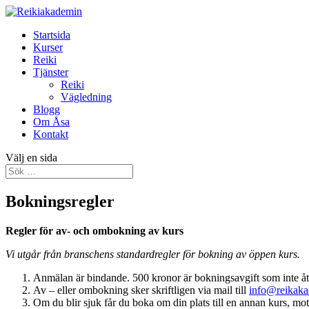
Startsida
Kurser
Reiki
Tjänster
Reiki
Vägledning
Blogg
Om Åsa
Kontakt
Välj en sida
Bokningsregler
Regler för av- och ombokning av kurs
Vi utgår från branschens standardregler för bokning av öppen kurs.
Anmälan är bindande. 500 kronor är bokningsavgift som inte åt
Av – eller ombokning sker skriftligen via mail till
info@reikaka
Om du blir sjuk får du boka om din plats till en annan kurs, mo