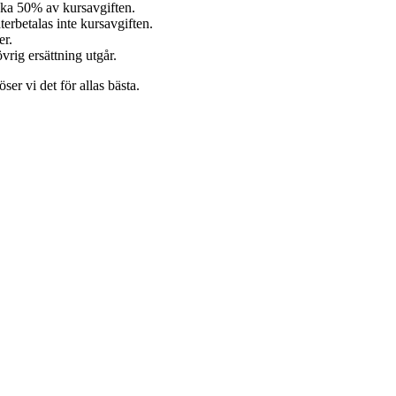
baka 50% av kursavgiften.
erbetalas inte kursavgiften.
er.
övrig ersättning utgår.
er vi det för allas bästa.