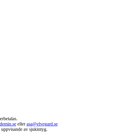
erbetalas.
demin.se
eller
asa@elvegard.se
t uppvisande av sjukintyg.