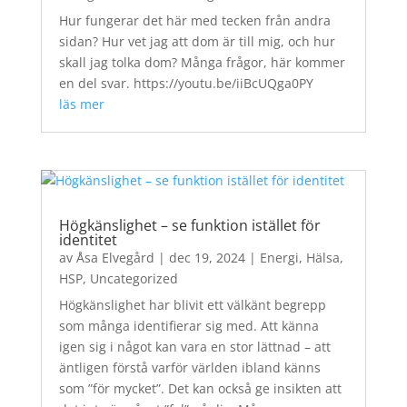
Hur fungerar det här med tecken från andra
sidan? Hur vet jag att dom är till mig, och hur
skall jag tolka dom? Många frågor, här kommer
en del svar. https://youtu.be/iiBcUQga0PY
läs mer
Högkänslighet – se funktion istället för
identitet
av
Åsa Elvegård
|
dec 19, 2024
|
Energi
,
Hälsa
,
HSP
,
Uncategorized
Högkänslighet har blivit ett välkänt begrepp
som många identifierar sig med. Att känna
igen sig i något kan vara en stor lättnad – att
äntligen förstå varför världen ibland känns
som ”för mycket”. Det kan också ge insikten att