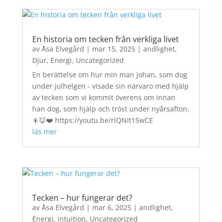
En historia om tecken från verkliga livet
av
Åsa Elvegård
|
mar 15, 2025
|
andlighet
,
Djur
,
Energi
,
Uncategorized
En berättelse om hur min man Johan, som dog
under julhelgen - visade sin närvaro med hjälp
av tecken som vi kommit överens om innan
han dog, som hjälp och tröst under nyårsafton.
🎇🦊❤️ https://youtu.be/rlQNIt15wCE
läs mer
Tecken – hur fungerar det?
av
Åsa Elvegård
|
mar 6, 2025
|
andlighet
,
Energi
,
intuition
,
Uncategorized