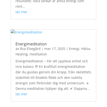
resultatet. Våra tankar är alltså energi som
rent...
läs mer
Energimeditation
av
Åsa Elvegård
|
mar 17, 2025
|
Energi
,
Hälsa
,
Healing
,
meditation
Energimeditation – För att uppleva enhet och
inre balans 💜 En kraftfull energimeditation
där du guidas genom din kropp, från skelettets
stabilitet till blodets flöde och den subtila
energin som förbinder dig med universum. 🔹
Denna meditation hjälper dig att: ✔ Slappna...
läs mer