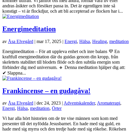
kommer utifrån. Vi jämför oss med andra, formar våra liv efter
andras åsikter och försöker passa in. Det är egentligen inte så
konstigt – vi är flockdjur, och att bli accepterad av flocken har i...
Energimeditation
av
Åsa Elvegård
|
mar 17, 2025
|
Energi
,
Hälsa
,
Healing
,
meditation
Energimeditation – För att uppleva enhet och inre balans 💜 En
kraftfull energimeditation där du guidas genom din kropp, från
skelettets stabilitet till blodets flöde och den subtila energin som
förbinder dig med universum. 🔹 Denna meditation hjälper dig att:
✔ Slappna...
Frankincense – en gudagåva!
av
Åsa Elvegård
|
dec 24, 2023
|
Adventskalender
,
Aromaterapi
,
Energi
,
Hälsa
,
meditation
,
Örter
Vi har alla hört historien om de tre vise männen som kom med
presenter till det nyfödda Jesusbarnet. En hade med sig guld, en
hade med sig myrra och den tredje hade med sig rökelse. Rökelsen