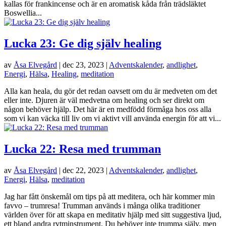
kallas för frankincense och är en aromatisk kåda från trädsläktet
Boswellia...
Lucka 23: Ge dig själv healing
av
Åsa Elvegård
|
dec 23, 2023
|
Adventskalender
,
andlighet
,
Energi
,
Hälsa
,
Healing
,
meditation
Alla kan heala, du gör det redan oavsett om du är medveten om det
eller inte. Djuren är väl medvetna om healing och ser direkt om
någon behöver hjälp. Det här är en medfödd förmåga hos oss alla
som vi kan väcka till liv om vi aktivt vill använda energin för att vi...
Lucka 22: Resa med trumman
av
Åsa Elvegård
|
dec 22, 2023
|
Adventskalender
,
andlighet
,
Energi
,
Hälsa
,
meditation
Jag har fått önskemål om tips på att meditera, och här kommer min
favvo – trumresa! Trumman används i många olika traditioner
världen över för att skapa en meditativ hjälp med sitt suggestiva ljud,
ett bland andra rytminstrument. Du behöver inte trumma själv, men