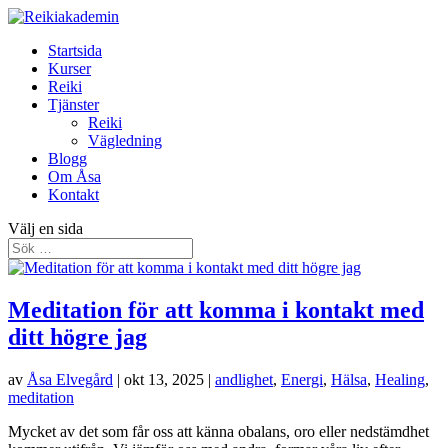
Startsida
Kurser
Reiki
Tjänster
Reiki
Vägledning
Blogg
Om Åsa
Kontakt
Välj en sida
Meditation för att komma i kontakt med
ditt högre jag
av
Åsa Elvegård
|
okt 13, 2025
|
andlighet
,
Energi
,
Hälsa
,
Healing
,
meditation
Mycket av det som får oss att känna obalans, oro eller nedstämdhet