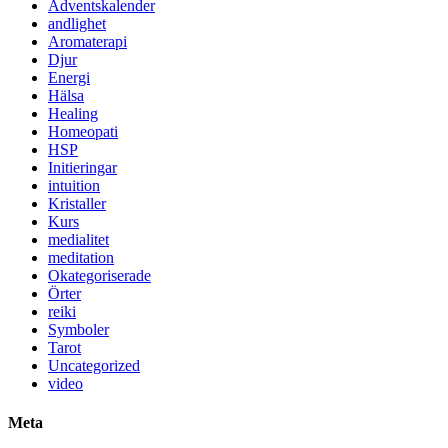
Adventskalender
andlighet
Aromaterapi
Djur
Energi
Hälsa
Healing
Homeopati
HSP
Initieringar
intuition
Kristaller
Kurs
medialitet
meditation
Okategoriserade
Örter
reiki
Symboler
Tarot
Uncategorized
video
Meta