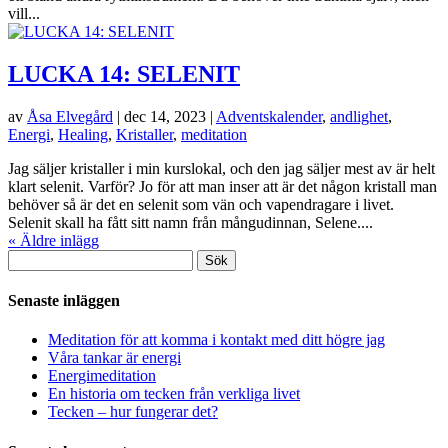
vill...
LUCKA 14: SELENIT
av
Åsa Elvegård
|
dec 14, 2023
|
Adventskalender
,
andlighet
,
Energi
,
Healing
,
Kristaller
,
meditation
Jag säljer kristaller i min kurslokal, och den jag säljer mest av är helt
klart selenit. Varför? Jo för att man inser att är det någon kristall man
behöver så är det en selenit som vän och vapendragare i livet.
Selenit skall ha fått sitt namn från mångudinnan, Selene....
« Äldre inlägg
Sök
efter:
Senaste inläggen
Meditation för att komma i kontakt med ditt högre jag
Våra tankar är energi
Energimeditation
En historia om tecken från verkliga livet
Tecken – hur fungerar det?