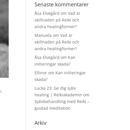
Senaste kommentarer
Åsa Elvegård
om
Vad är
skillnaden på Reiki och
andra healingformer?
Manuela
om
Vad är
skillnaden på Reiki och
andra healingformer?
Åsa Elvegård
om
Kan
initieringar skada?
Ellinor
om
Kan initieringar
skada?
Lucka 23: Ge dig själv
h
healing | Reikiakademin
om
Självbehandling med Reiki –
guidad meditation
Arkiv