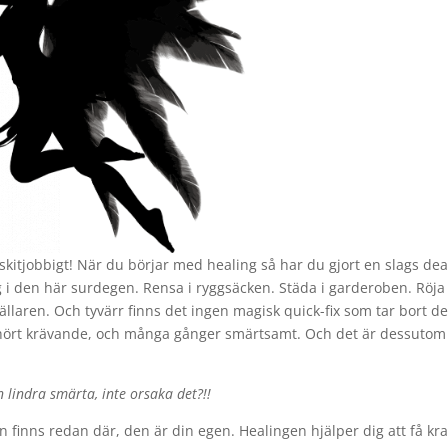
skitjobbigt! När du börjar med healing så har du gjort en slags dea
ag i den här surdegen. Rensa i ryggsäcken. Städa i garderoben. Röja
llaren. Och tyvärr finns det ingen magisk quick-fix som tar bort de
 oerhört krävande, och många gånger smärtsamt. Och det är dessutom
n lindra smärta, inte orsaka det?!!
 finns redan där, den är din egen. Healingen hjälper dig att få kra