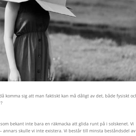
 då komma sig att man faktiskt kan må dåligt av det, både fysiskt oc
r?
r som bekant inte bara en räkmacka att glida runt på i solskenet. Vi
annars skulle vi inte existera. Vi består till minsta beståndsdel av