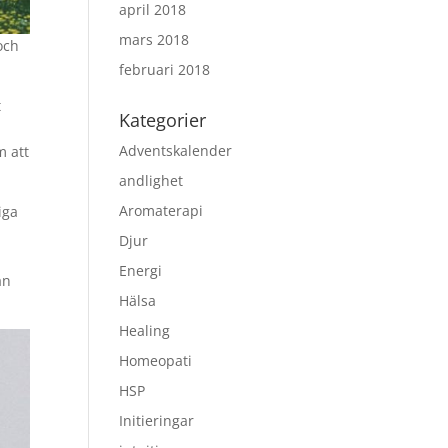
april 2018
mars 2018
och
februari 2018
t
Kategorier
Adventskalender
m att
andlighet
Aromaterapi
iga
Djur
Energi
an
Hälsa
Healing
Homeopati
HSP
Initieringar