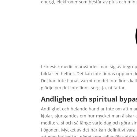
energi, elektroner som består av plus och minus,
I kinesisk medicin använder man sig av begrep
bildar en helhet. Det kan inte finnas upp om de
Det kan inte finnas varmt om det inte finns kall
glädje om det inte finns sorg. Ja, ni fattar.
Andlighet och spiritual bypa
Andlighet och helande handlar inte om att man
kjolar, sjungandes om hur mycket man älskar a
meditera si och så länge varje dag och göra s
i ögonen. Mycket av det här kan definitivt vara
att man halkar in i något som kallas för spiritu