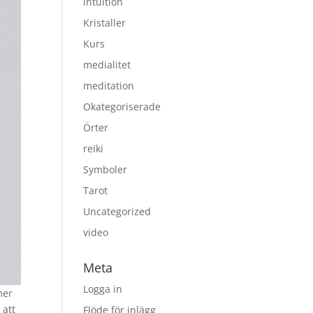
intuition
Kristaller
Kurs
medialitet
meditation
Okategoriserade
Örter
reiki
Symboler
Tarot
Uncategorized
video
Meta
Logga in
mer
 att
Flöde för inlägg