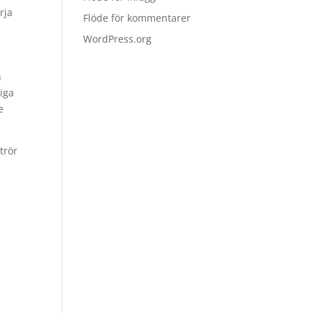
rja
Flöde för kommentarer
WordPress.org
n
tiga
e
trör