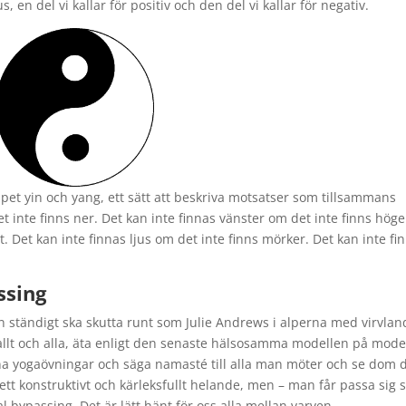
 en del vi kallar för positiv och den del vi kallar för negativ.
pet yin och yang, ett sätt att beskriva motsatser som tillsammans
t inte finns ner. Det kan inte finnas vänster om det inte finns höge
t. Det kan inte finnas ljus om det inte finns mörker. Det kan inte fi
ssing
 ständigt ska skutta runt som Julie Andrews i alperna med virvlan
llt och alla, äta enligt den senaste hälsosamma modellen på mode
ina yogaövningar och säga namasté till alla man möter och se dom 
 ett konstruktivt och kärleksfullt helande, men – man får passa sig 
al bypassing. Det är lätt hänt för oss alla mellan varven.