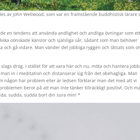
des av John Wellwood, som var en framstående buddhistisk lärare 
ade en tendens att använda andlighet och andliga övningar som et
 undvika oönskade känslor och själsliga sår, sådant som man behöver
xa och gå vidare. Man vänder det jobbiga ryggen och låtsats som o
slags drog. I stället för att vara här och nu, möta och hantera jobb
yr man in i meditation och distanserar sig från det obehagliga. Man
 Om någon har problem eller är ledsen förklarar man det med att vi
problemen beror på att man inte tänker tillräckligt positivt. Och m
udda, sudda, sudda bort din sura min! *