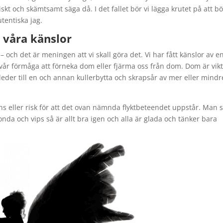
oniskt och skämtsamt säga då. I det fallet bör vi lägga krutet på att bö
utentiska jag.
d våra känslor
– och det är meningen att vi skall göra det. Vi har fått känslor av e
na vår förmåga att förneka dom eller fjärma oss från dom. Dom är vik
 leder till en och annan kullerbytta och skrapsår av mer eller mindr
s eller risk för att det ovan nämnda flyktbeteendet uppstår. Man s
onda och vips så är allt bra igen och alla är glada och tänker bara