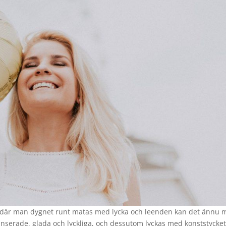
er där man dygnet runt matas med lycka och leenden kan det ännu 
alanserade, glada och lyckliga, och dessutom lyckas med konststycket