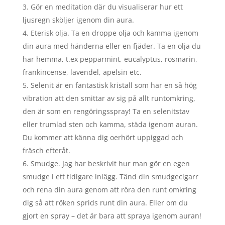
Gör en meditation där du visualiserar hur ett
ljusregn sköljer igenom din aura.
Eterisk olja. Ta en droppe olja och kamma igenom
din aura med händerna eller en fjäder. Ta en olja du
har hemma, t.ex pepparmint, eucalyptus, rosmarin,
frankincense, lavendel, apelsin etc.
Selenit är en fantastisk kristall som har en så hög
vibration att den smittar av sig på allt runtomkring,
den är som en rengöringsspray! Ta en selenitstav
eller trumlad sten och kamma, städa igenom auran.
Du kommer att känna dig oerhört uppiggad och
fräsch efteråt.
Smudge. Jag har beskrivit hur man gör en egen
smudge i ett tidigare inlägg. Tänd din smudgecigarr
och rena din aura genom att röra den runt omkring
dig så att röken sprids runt din aura. Eller om du
gjort en spray – det är bara att spraya igenom auran!