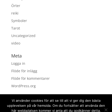
Örter
reiki
Symboler
Tarot
Uncategorized
video
Meta
Logga in
Flöde för inlägg
Flöde för kommentarer
WordPress.org
Vi använder cookies för att se till att vi ger dig den bästa
upplevelsen på vår hemsida. Om du fortsätter att använda den
här webbplatsen kommer vi anta att du godkänner detta.