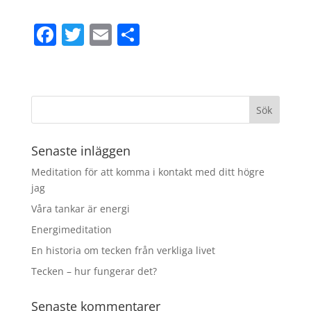
F
T
E
D
a
w
m
el
c
itt
ai
a
e
er
l
b
o
Senaste inläggen
o
Meditation för att komma i kontakt med ditt högre
k
jag
Våra tankar är energi
Energimeditation
En historia om tecken från verkliga livet
Tecken – hur fungerar det?
Senaste kommentarer