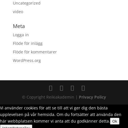
Uncategorized
video
Meta
Logga in
Flöde för inlägg
Flöde för kommentarer
WordPress.org
© Copyright Reikiakademin |
Privacy Policy
Vi använder cookies för att se till att vi ger dig den bästa
upplevelsen på vår hemsida. Om du fortsätter att använda den
här webbplatsen kommer vi anta att du godkänner detta.
Ok