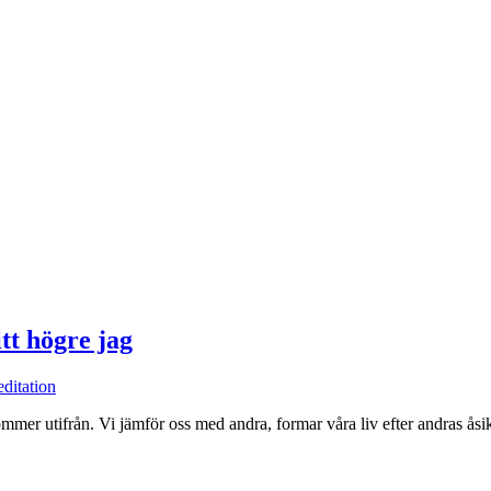
tt högre jag
ditation
mer utifrån. Vi jämför oss med andra, formar våra liv efter andras åsikte