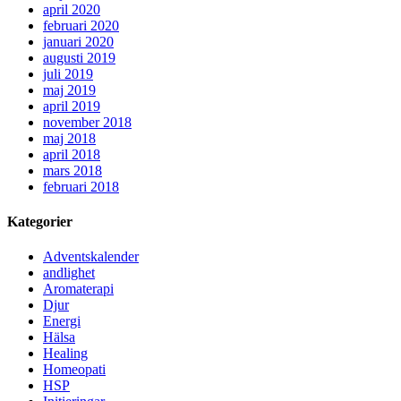
april 2020
februari 2020
januari 2020
augusti 2019
juli 2019
maj 2019
april 2019
november 2018
maj 2018
april 2018
mars 2018
februari 2018
Kategorier
Adventskalender
andlighet
Aromaterapi
Djur
Energi
Hälsa
Healing
Homeopati
HSP