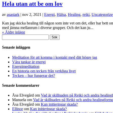
Hela utan att be om lov
av
asastark
|
nov 2, 2021
|
Energi
,
Hälsa
,
Healing
,
reiki
,
Uncategorize
Kan jag skicka healing till någon som inte vet om det, eller har bett 
med jämna mellanrum i diverse grupper. Och det kan ju...
« Äldre inlägg
Sök
efter:
Senaste inläggen
Meditation för att komma i kontakt med ditt högre jag
Våra tankar är energi
Energimeditation
En historia om tecken från verkliga livet
Tecken – hur fungerar det?
Senaste kommentarer
Åsa Elvegård
om
Vad är skillnaden på Reiki och andra healing
Manuela
om
Vad är skillnaden på Reiki och andra healingform
Åsa Elvegård
om
Kan initieringar skada?
Ellinor
om
Kan initieringar skada?