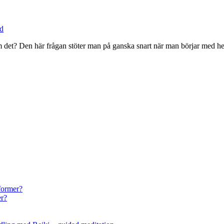
d
om det? Den här frågan stöter man på ganska snart när man börjar med he
former?
er?