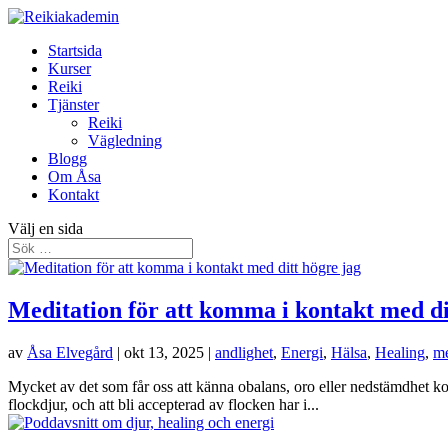
Startsida
Kurser
Reiki
Tjänster
Reiki
Vägledning
Blogg
Om Åsa
Kontakt
Välj en sida
Meditation för att komma i kontakt med di
av
Åsa Elvegård
|
okt 13, 2025
|
andlighet
,
Energi
,
Hälsa
,
Healing
,
me
Mycket av det som får oss att känna obalans, oro eller nedstämdhet kom
flockdjur, och att bli accepterad av flocken har i...