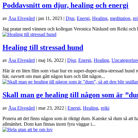
Poddavsnitt om djur, healing och energi
av
Åsa Elvegård
|
jan 11, 2023
|
Djur
,
Energi
,
Healing
,
meditation
,
rei
Jag pratar med vännen och kollegan Veronica Näslund om Reiki och he
Healing till stressad hund
av
Åsa Elvegård
|
maj 16, 2022
|
Djur
,
Energi
,
Healing
,
Uncategorize
Här är en liten film som visar hur en super-duper-ultra-stressad hund 
här, oavsett om man gått någon kurs och fått någon...
Skall man ge healing till någon som är ”dum
av
Åsa Elvegård
|
mar 23, 2022
|
Energi
,
Healing
,
reiki
Ponera att det finns någon som är riktigt dum. Kanske så dum så att han st
allmänhet. Dom kan finnas inom fyra väggar i...