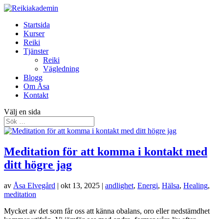
Startsida
Kurser
Reiki
Tjänster
Reiki
Vägledning
Blogg
Om Åsa
Kontakt
Välj en sida
Meditation för att komma i kontakt med
ditt högre jag
av
Åsa Elvegård
|
okt 13, 2025
|
andlighet
,
Energi
,
Hälsa
,
Healing
,
meditation
Mycket av det som får oss att känna obalans, oro eller nedstämdhet