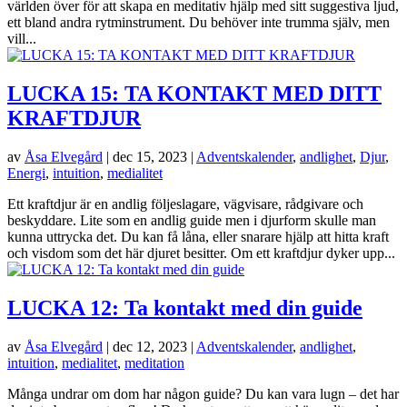
världen över för att skapa en meditativ hjälp med sitt suggestiva ljud,
ett bland andra rytminstrument. Du behöver inte trumma själv, men
vill...
LUCKA 15: TA KONTAKT MED DITT
KRAFTDJUR
av
Åsa Elvegård
|
dec 15, 2023
|
Adventskalender
,
andlighet
,
Djur
,
Energi
,
intuition
,
medialitet
Ett kraftdjur är en andlig följeslagare, vägvisare, rådgivare och
beskyddare. Lite som en andlig guide men i djurform skulle man
kunna uttrycka det. Du kan få låna, eller snarare hjälp att hitta kraft
och visdom som det här djuret besitter. Om ett kraftdjur dyker upp...
LUCKA 12: Ta kontakt med din guide
av
Åsa Elvegård
|
dec 12, 2023
|
Adventskalender
,
andlighet
,
intuition
,
medialitet
,
meditation
Många undrar om dom har någon guide? Du kan vara lugn – det har