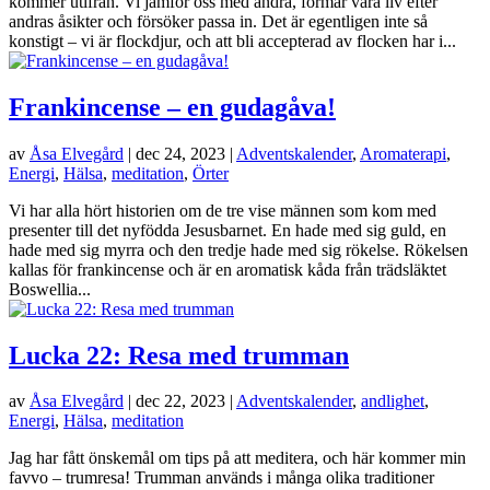
kommer utifrån. Vi jämför oss med andra, formar våra liv efter
andras åsikter och försöker passa in. Det är egentligen inte så
konstigt – vi är flockdjur, och att bli accepterad av flocken har i...
Frankincense – en gudagåva!
av
Åsa Elvegård
|
dec 24, 2023
|
Adventskalender
,
Aromaterapi
,
Energi
,
Hälsa
,
meditation
,
Örter
Vi har alla hört historien om de tre vise männen som kom med
presenter till det nyfödda Jesusbarnet. En hade med sig guld, en
hade med sig myrra och den tredje hade med sig rökelse. Rökelsen
kallas för frankincense och är en aromatisk kåda från trädsläktet
Boswellia...
Lucka 22: Resa med trumman
av
Åsa Elvegård
|
dec 22, 2023
|
Adventskalender
,
andlighet
,
Energi
,
Hälsa
,
meditation
Jag har fått önskemål om tips på att meditera, och här kommer min
favvo – trumresa! Trumman används i många olika traditioner