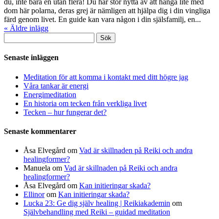
du, inte bara en utan flera! Du har stor nytta av att hänga lite med
dom här polarna, deras grej är nämligen att hjälpa dig i din vingliga
färd genom livet. En guide kan vara någon i din själsfamilj, en...
« Äldre inlägg
Sök
efter:
Senaste inläggen
Meditation för att komma i kontakt med ditt högre jag
Våra tankar är energi
Energimeditation
En historia om tecken från verkliga livet
Tecken – hur fungerar det?
Senaste kommentarer
Åsa Elvegård
om
Vad är skillnaden på Reiki och andra
healingformer?
Manuela
om
Vad är skillnaden på Reiki och andra
healingformer?
Åsa Elvegård
om
Kan initieringar skada?
Ellinor
om
Kan initieringar skada?
Lucka 23: Ge dig själv healing | Reikiakademin
om
Självbehandling med Reiki – guidad meditation