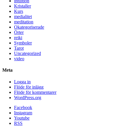
intuition
Kristaller
Kurs
medialitet
meditation
Okategoriserade
Örter
reiki
Symboler
Tarot
Uncategorized
video
Meta
Logga in
Flöde för inlägg
Flöde för kommentarer
WordPress.org
Facebook
Instagram
Youtube
RSS